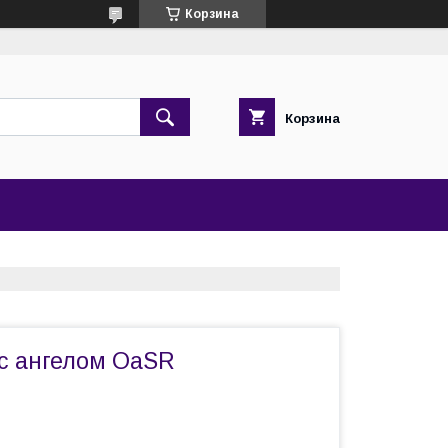
Корзина
Корзина
 с ангелом OaSR