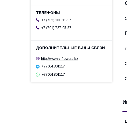
С
+7 (705) 180-11-17
+7 (701) 727-05-57
т
http://www.v-flowers.kz
+77051801117
+77051801117
О
И