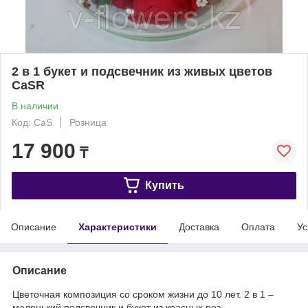
2 в 1 букет и подсвечник из живых цветов
CaSR
В наличии
Код: CaS
Розница
17 900
₸
Купить
Описание
Характеристики
Доставка
Оплата
Ус
Описание
Цветочная композиция со сроком жизни до 10 лет. 2 в 1 –
маленький подсвечник и букет из красных роз