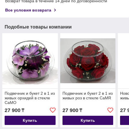
Возврат товара в течение 14 дней по договоренности
Все условия возврата
Подобные товары компании
Подвечник и букет 2 в 1 из
Подвечник и букет 2 в 1 из
Ново
живых орхидей в стекле
живых роз в стекле CaMR
живы
CaMO
27 900
27 900
27 
₸
₸
Купить
Купить