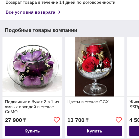
Возврат товара в течение 14 дней по договоренности
Все условия возврата
Подобные товары компании
Подвечник и букет 2 в 1 из
Цветы в стекле GCX
Живы
живых орхидей в стекле
SSR
CaMO
27 900
13 700
4 5
₸
₸
Купить
Купить