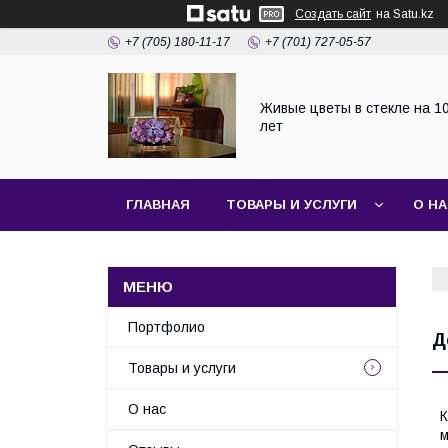
Создать сайт
на Satu.kz
+7 (705) 180-11-17
+7 (701) 727-05-57
Живые цветы в стекле на 1
лет
ГЛАВНАЯ
ТОВАРЫ И УСЛУГИ
О Н
Портфолио
Д
Товары и услуги
О нас
К
м