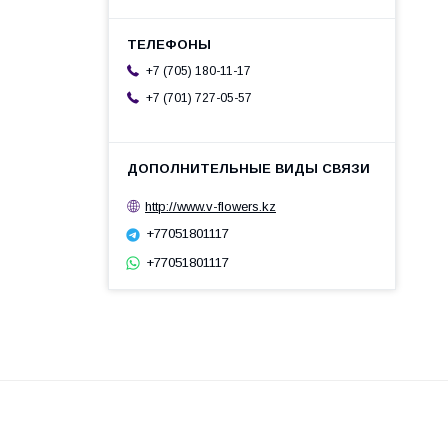
+7 (705) 180-11-17
+7 (701) 727-05-57
http://www.v-flowers.kz
+77051801117
+77051801117